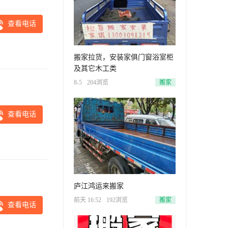
查看电话
搬家拉货，安装家俱门窗浴室柜
及其它木工类
8-5
204浏览
搬家
查看电话
庐江鸿运来搬家
前天 16:52
192浏览
搬家
查看电话