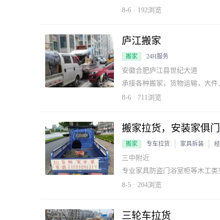
年有经验的师傅。技术精，服务
电视空调等业务。让您搬家没烦
8-6 · 192浏览
庐江搬家
搬家
24H服务
安徽合肥庐江县世纪大道
承接各种搬家，货物运输，大件
8-6 · 711浏览
搬家拉货，安装家俱门
搬家
专车拉货
家具拆装
经
三中附近
专业家具防盗门浴室柜等木工类
8-5 · 204浏览
三轮车拉货