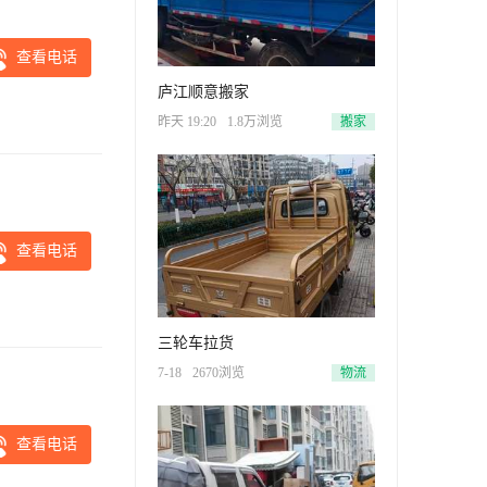
查看电话
庐江顺意搬家
昨天 19:20
1.8万浏览
搬家
查看电话
三轮车拉货
7-18
2670浏览
物流
查看电话