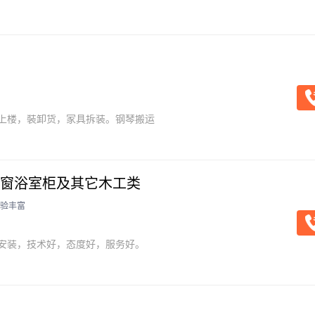
好。那里有一个。愉快的搬家体验。我们同时提供。拆装家具
恼。
上楼，裝卸货，家具拆装。钢琴搬运
窗浴室柜及其它木工类
验丰富
安装，技术好，态度好，服务好。