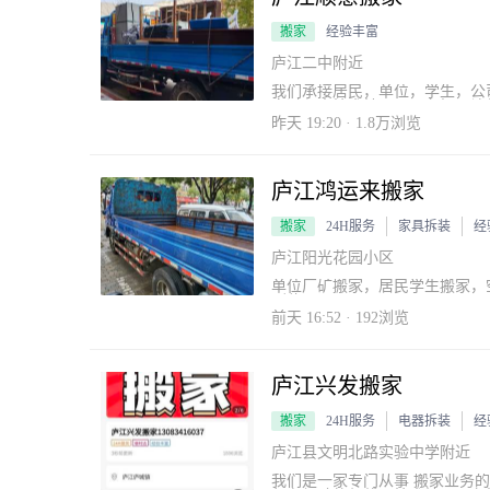
搬家
经验丰富
庐江二中附近
我们承接居民，单位，学生，公
家过程中技术精巧，服务好，让
昨天 19:20 · 1.8万浏览
庐江鸿运来搬家
搬家
24H服务
家具拆装
经
庐江阳光花园小区
单位厂矿搬家，居民学生搬家，
到位！
前天 16:52 · 192浏览
庐江兴发搬家
搬家
24H服务
电器拆装
经
庐江县文明北路实验中学附近
我们是一家专门从事 搬家业务的。公司主要承接居民公司单位的搬家业务。我们有从事搬家多