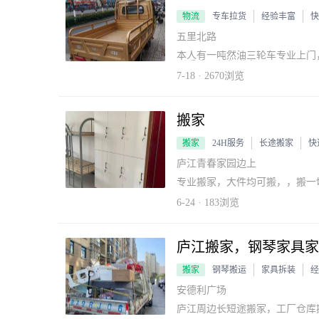
物流
专车拉货
经验丰富
快
五里北路
本人有一吨然油三轮车专业上门
联系我！保你满意…
7-18 · 2670浏览
搬家
搬家
24H服务
长途搬家
快
庐江青春家园边上
专业搬家，大件均可搬，，搬一
6-24 · 183浏览
庐江搬家，钢琴家具家
搬家
钢琴搬运
家具拆装
经
安德利广场
庐江周边长短途搬家，工厂仓库