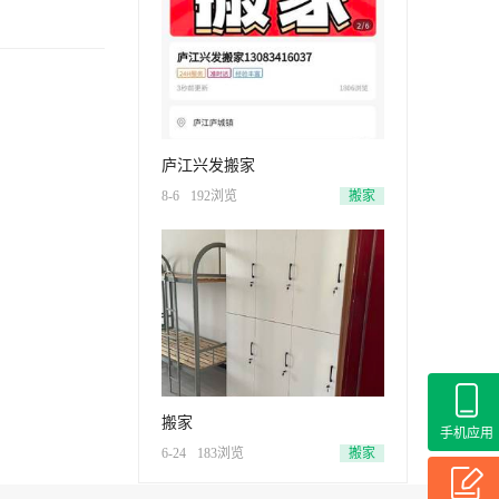
庐江兴发搬家
8-6
192浏览
搬家
搬家
手机应用
6-24
183浏览
搬家