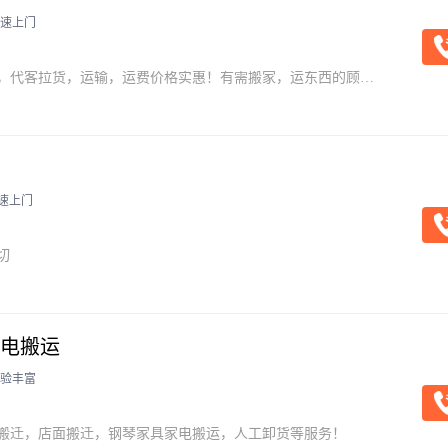
速上门
，代客拉货，运输，运费价格实惠！有需搬家，运东西的顾客
速上门
切
电搬运
验丰富
搬迁，店面搬迁，钢琴家具家电搬运，人工卸货等服务！