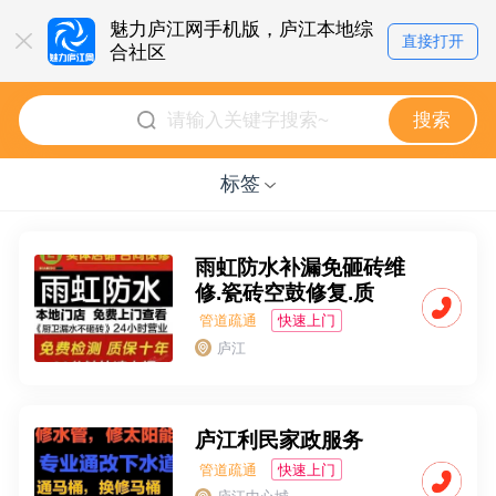
魅力庐江网手机版，庐江本地综
直接打开
合社区
点击即可立即体验
搜索
标签
雨虹防水补漏免砸砖维
修.瓷砖空鼓修复.质
管道疏通
快速上门
合同签订
庐江
报价透明
庐江利民家政服务
管道疏通
快速上门
沟通便利