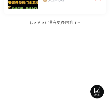
庐江中心城
(｡◕ˇ∀ˇ◕）没有更多内容了~
发布