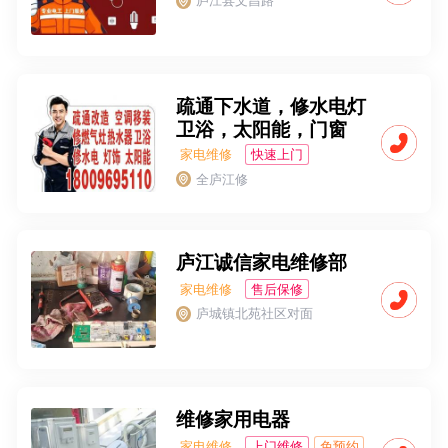
庐江县文昌路
24H小时
疏通下水道，修水电灯
卫浴，太阳能，门窗
家电维修
快速上门
上门维修
全庐江修
售后保修
庐江诚信家电维修部
家电维修
售后保修
经验丰富
庐城镇北苑社区对面
经济实惠
维修家用电器
家电维修
上门维修
免预约