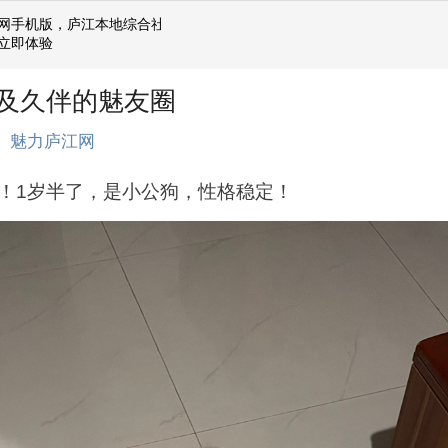
网手机版，庐江本地综合社区
立即体验
及久伴的魅友圈
伴
魅力庐江网
！1岁半了，是小公狗，性格稳定！