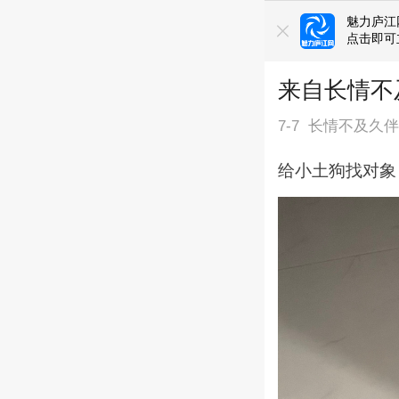
魅力庐江
点击即可
来自长情不
7-7
长情不及久
给小土狗找对象