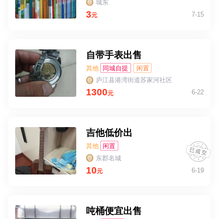
城东
3
7-15
元
自带手表出售
其他
同城自提
闲置
庐江县港湾街道苏家河社区
1300
6-22
元
吉他低价出
其他
闲置
东郡名城
10
6-19
元
吨桶便宜出售