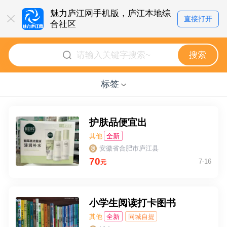
魅力庐江网手机版，庐江本地综
直接打开
合社区
点击即可立即体验
搜索
标签
护肤品便宜出
其他
全新
安徽省合肥市庐江县
70
7-16
元
小学生阅读打卡图书
其他
全新
同城自提