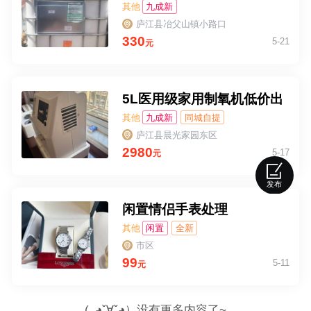
其他
九成新
庐江县冶父山镇小路口
330
5-21
元
5L医用级家用制氧机低价出
其他
九成新
同城自提
庐江县晨光家园东区
2980
5-17
元
发布
闲置情侣手表处理
其他
闲置
全新
市区
99
5-11
元
(｡◕ˇ∀ˇ◕）没有更多内容了~