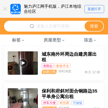
魅力庐江网手机版，庐江本地综
直接打开
合社区
点击即可立即体验
搜索
标签
房屋类型
筛选
城东南外环周边自建房屋出
租
有阳台
配套齐全
3591浏览
自建公寓
昨天 12:38
保利和府斜对面合铜路边35
平单身公寓出租
停车方便
有空调
可做饭